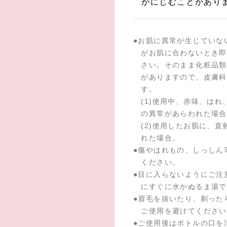
がにじむことがあり
●
お肌に異常が生じていな
がお肌に合わないとき即
さい。そのまま化粧品類
がありますので、皮膚科
す。
(1)使用中、赤味、は
の異常があらわれた場合
(2)使用したお肌に、
れた場合。
●
傷やはれもの、しっしん
ください。
●
目に入らないようにご注
にすぐに水かぬるま湯で
●
眉毛を抜いたり、剃った
ご使用を避けてください
●
ご使用後はボトルの口を