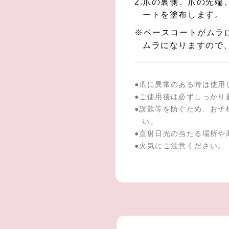
2.爪の裏側、爪の先
ートを塗布します。
※ベースコートがムラ
ムラになりますので
●
爪に異常のある時は使用
●
ご使用後は必ずしっかり
●
誤飲等を防ぐため、お子
い。
●
直射日光の当たる場所や
●
火気にご注意ください。