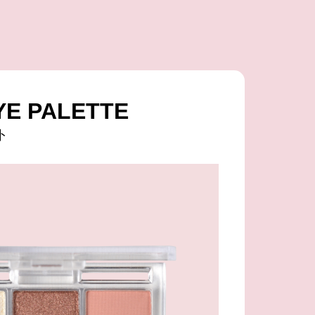
YE PALETTE
ト