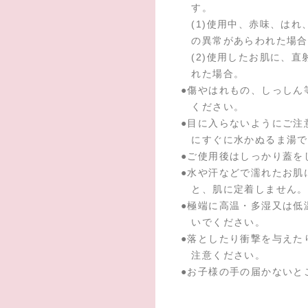
す。
(1)使用中、赤味、はれ
の異常があらわれた場合
(2)使用したお肌に、
れた場合。
●
傷やはれもの、しっしん
ください。
●
目に入らないようにご注
にすぐに水かぬるま湯で
●
ご使用後はしっかり蓋を
●
水や汗などで濡れたお肌
と、肌に定着しません。
●
極端に高温・多湿又は低
いでください。
●
落としたり衝撃を与えた
注意ください。
●
お子様の手の届かないと