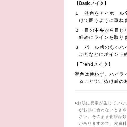
【Basicメイク】
１．淡色をアイホール
けて囲うように重ね
２．目の中央から目じ
細めにラインを取り
３．パール感のあるハ
ぶたなどにポイント
【Trendメイク】
濃色は使わず、ハイラ
ることで、抜け感の
●
お肌に異常が生じていな
がお肌に合わないとき即
さい。そのまま化粧品類
がありますので、皮膚科