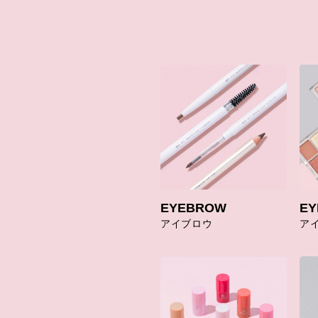
EYEBROW
EY
アイブロウ
ア